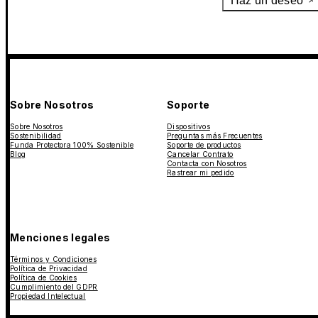
Haz un deseo
Sobre Nosotros
Soporte
Sobre Nosotros
Dispositivos
Sostenibilidad
Preguntas más Frecuentes
Funda Protectora 100% Sostenible
Soporte de productos
Blog
Cancelar Contrato
Contacta con Nosotros
Rastrear mi pedido
Menciones legales
Términos y Condiciones
Política de Privacidad
Política de Cookies
Cumplimiento del GDPR
Propiedad Intelectual