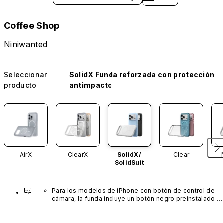
Coffee Shop
Niniwanted
Seleccionar
SolidX Funda reforzada con protección
producto
antimpacto
AirX
ClearX
SolidX/
Clear
SolidSuit
Para los modelos de iPhone con botón de control de 
cámara, la funda incluye un botón negro preinstalado 
fabricado con un avanzado material de nanotubos de 
carbono. No está disponible en otros colores ni se 
vende por separado.