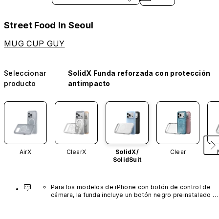
Street Food In Seoul
MUG CUP GUY
Seleccionar
SolidX Funda reforzada con protección
producto
antimpacto
AirX
ClearX
SolidX/
Clear
SolidSuit
Para los modelos de iPhone con botón de control de 
cámara, la funda incluye un botón negro preinstalado 
fabricado con un avanzado material de nanotubos de 
carbono. No está disponible en otros colores ni se 
vende por separado.