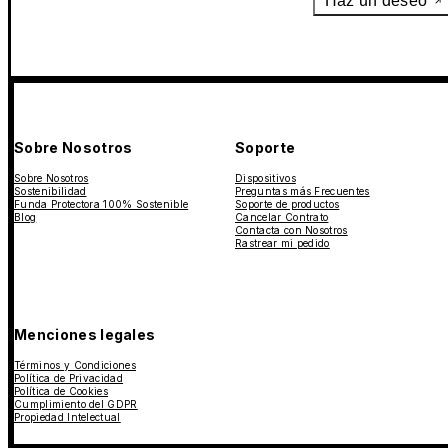
Haz un deseo
Sobre Nosotros
Soporte
Sobre Nosotros
Dispositivos
Sostenibilidad
Preguntas más Frecuentes
Funda Protectora 100% Sostenible
Soporte de productos
Blog
Cancelar Contrato
Contacta con Nosotros
Rastrear mi pedido
Menciones legales
Términos y Condiciones
Política de Privacidad
Política de Cookies
Cumplimiento del GDPR
Propiedad Intelectual