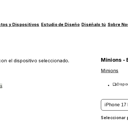
tos y Dispositivos
Estudio de Diseño
Diséñalo tú
Sobre No
Minions -
on el dispositivo seleccionado.
Minions
Dispo
ks
iPhone 17 
Seleccionar 