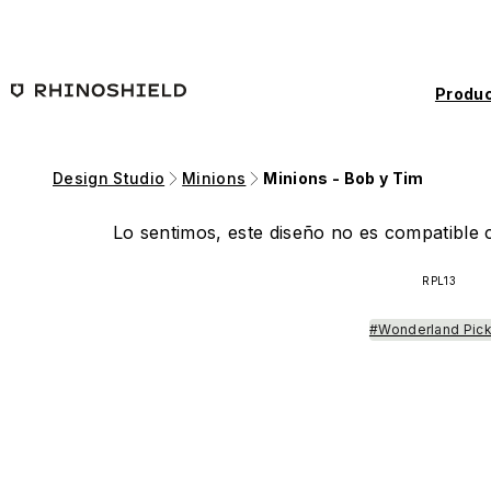
Saltar al contenido principal
Produc
Design Studio
Minions
Minions - Bob y Tim
Lo sentimos, este diseño no es compatible c
RPL13
#Wonderland Pic