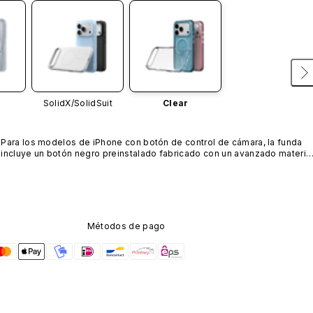
SolidX/
SolidSuit
Clear
Para los modelos de iPhone con botón de control de cámara, la funda 
incluye un botón negro preinstalado fabricado con un avanzado material
de nanotubos de carbono. No está disponible en otros colores ni se 
vende por separado.
Métodos de pago