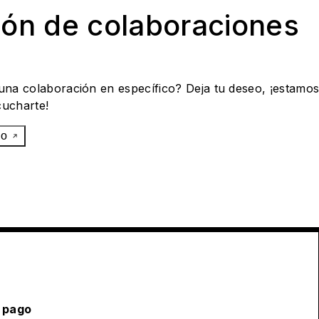
ión de colaboraciones
 una colaboración en específico? Deja tu deseo, ¡estamo
cucharte!
eo
 pago