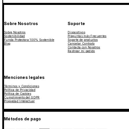
Sobre Nosotros
Soporte
Sobre Nosotros
Dispositivos
Sostenibilidad
Preguntas más Frecuentes
Funda Protectora 100% Sostenible
Soporte de productos
Blog
Cancelar Contrato
Contacta con Nosotros
Rastrear mi pedido
Menciones legales
Términos y Condiciones
Política de Privacidad
Política de Cookies
Cumplimiento del GDPR
Propiedad Intelectual
Métodos de pago