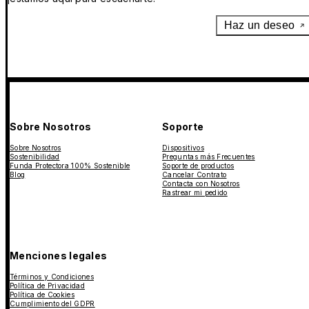
Haz un deseo
Sobre Nosotros
Soporte
Sobre Nosotros
Dispositivos
Sostenibilidad
Preguntas más Frecuentes
Funda Protectora 100% Sostenible
Soporte de productos
Blog
Cancelar Contrato
Contacta con Nosotros
Rastrear mi pedido
Menciones legales
Términos y Condiciones
Política de Privacidad
Política de Cookies
Cumplimiento del GDPR