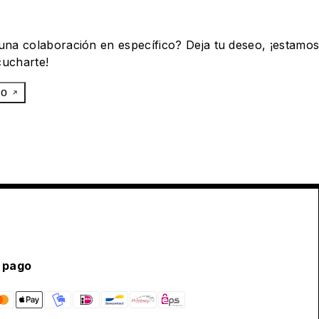
 una colaboración en específico? Deja tu deseo, ¡estamo
cucharte!
eo
 pago