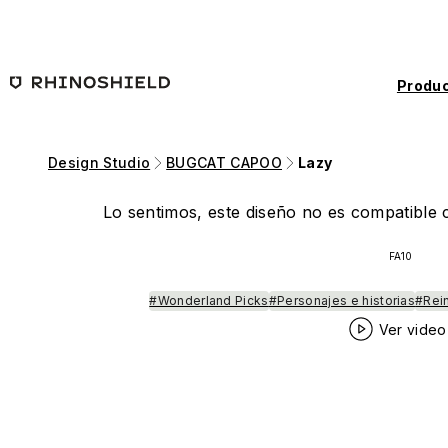
Saltar al contenido principal
Produc
Design Studio
BUGCAT CAPOO
Lazy
Lo sentimos, este diseño no es compatible c
FA10
#Wonderland Picks
#Personajes e historias
#Rein
Ver video