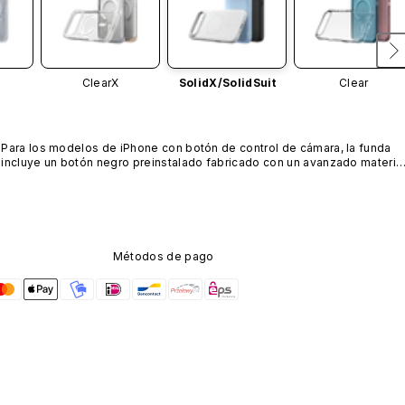
ClearX
SolidX/
SolidSuit
Clear
Para los modelos de iPhone con botón de control de cámara, la funda 
incluye un botón negro preinstalado fabricado con un avanzado material
de nanotubos de carbono. No está disponible en otros colores ni se 
vende por separado.
Métodos de pago