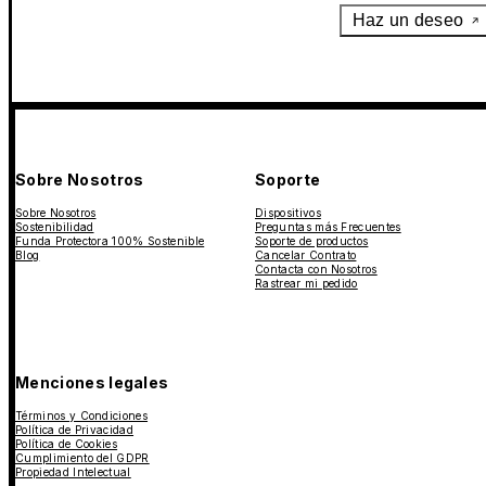
Haz un deseo
Sobre Nosotros
Soporte
Sobre Nosotros
Dispositivos
Sostenibilidad
Preguntas más Frecuentes
Funda Protectora 100% Sostenible
Soporte de productos
Blog
Cancelar Contrato
Contacta con Nosotros
Rastrear mi pedido
Menciones legales
Términos y Condiciones
Política de Privacidad
Política de Cookies
Cumplimiento del GDPR
Propiedad Intelectual