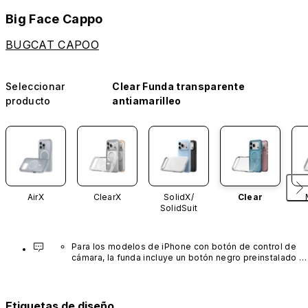
Big Face Cappo
BUGCAT CAPOO
Seleccionar
Clear Funda transparente
producto
antiamarilleo
AirX
ClearX
SolidX/
Clear
SolidSuit
Para los modelos de iPhone con botón de control de 
cámara, la funda incluye un botón negro preinstalado 
fabricado con un avanzado material de nanotubos de 
carbono. No está disponible en otros colores ni se 
vende por separado.
Etiquetas de diseño