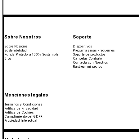
Sobre Nosotros
Soporte
Sobre Nosotros
Dispositivos
Sostenibilidad
Preguntas más Frecuentes
Funda Protectora 100% Sostenible
Soporte de productos
Blog
Cancelar Contrato
Contacta con Nosotros
Rastrear mi pedido
Menciones legales
Términos y Condiciones
Política de Privacidad
Política de Cookies
Cumplimiento del GDPR
Propiedad Intelectual