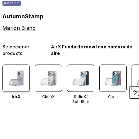
Diséñalo tú
AutumnStamp
Marion Blanc
Seleccionar
AirX Funda de móvil con cámara de
producto
aire
AirX
ClearX
SolidX/
Clear
SolidSuit