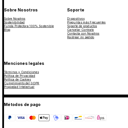
Sobre Nosotros
Soporte
Sobre Nosotros
Dispositivos
Sostenibilidad
Preguntas más Frecuentes
Funda Protectora 100% Sostenible
Soporte de productos
Blog
Cancelar Contrato
Contacta con Nosotros
Rastrear mi pedido
Menciones legales
Términos y Condiciones
Política de Privacidad
Política de Cookies
Cumplimiento del GDPR
Propiedad Intelectual
Métodos de pago