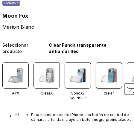
Diséñalo tú
Moon Fox
Marion Blanc
Seleccionar
Clear Funda transparente
producto
antiamarilleo
AirX
ClearX
SolidX/
Clear
SolidSuit
Para los modelos de iPhone con botón de control de 
cámara, la funda incluye un botón negro preinstalado 
fabricado con un avanzado material de nanotubos de 
carbono. No está disponible en otros colores ni se 
vende por separado.