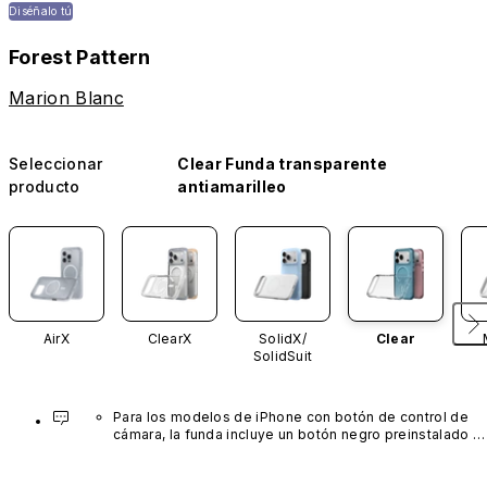
Diséñalo tú
Forest Pattern
Marion Blanc
Seleccionar
Clear Funda transparente
producto
antiamarilleo
AirX
ClearX
SolidX/
Clear
SolidSuit
Para los modelos de iPhone con botón de control de 
cámara, la funda incluye un botón negro preinstalado 
fabricado con un avanzado material de nanotubos de 
carbono. No está disponible en otros colores ni se 
vende por separado.