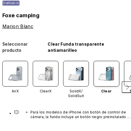
Diséñalo tú
Foxe camping
Marion Blanc
Seleccionar
Clear Funda transparente
producto
antiamarilleo
AirX
ClearX
SolidX/
Clear
SolidSuit
Para los modelos de iPhone con botón de control de 
cámara, la funda incluye un botón negro preinstalado 
fabricado con un avanzado material de nanotubos de 
carbono. No está disponible en otros colores ni se 
vende por separado.