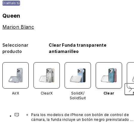
Diséñalo tú
Queen
Marion Blanc
Seleccionar
Clear Funda transparente
producto
antiamarilleo
AirX
ClearX
SolidX/
Clear
SolidSuit
Para los modelos de iPhone con botón de control de 
cámara, la funda incluye un botón negro preinstalado 
fabricado con un avanzado material de nanotubos de 
carbono. No está disponible en otros colores ni se 
vende por separado.