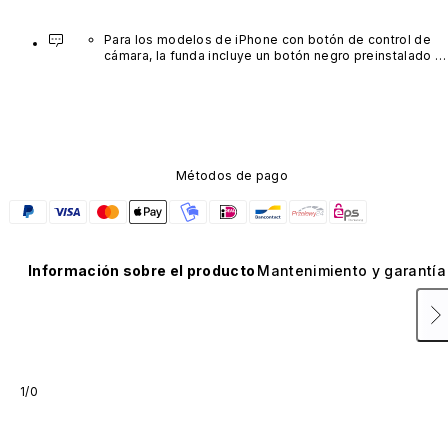
Para los modelos de iPhone con botón de control de 
cámara, la funda incluye un botón negro preinstalado 
fabricado con un avanzado material de nanotubos de 
carbono. No está disponible en otros colores ni se 
vende por separado.
Métodos de pago
Información sobre el producto
Mantenimiento y garantía
1/0