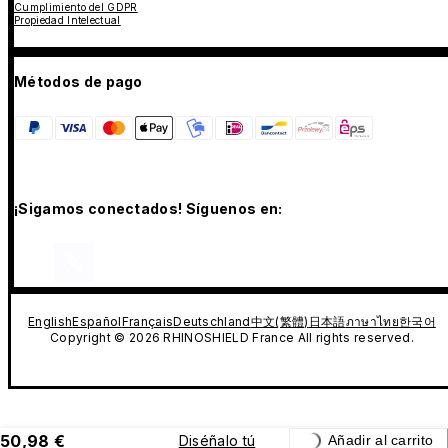
Cumplimiento del GDPR
Propiedad Intelectual
Métodos de pago
¡Sigamos conectados! Síguenos en:
English
Español
Français
Deutschland
中文(繁體)
日本語
ภาษาไทย
한국어
Copyright © 2026 RHINOSHIELD France All rights reserved.
50,98 €
Diséñalo tú
Añadir al carrito