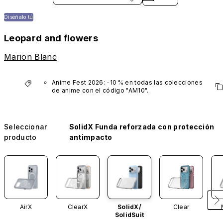
Diséñalo tú
Leopard and flowers
Marion Blanc
Anime Fest 2026: -10 % en todas las colecciones 
de anime con el código "AM10".
*No incluye series VTuber
Seleccionar
SolidX Funda reforzada con protección
producto
antimpacto
AirX
ClearX
SolidX/
Clear
SolidSuit