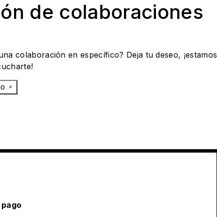
ión de colaboraciones
 una colaboración en específico? Deja tu deseo, ¡estamo
cucharte!
eo
 pago