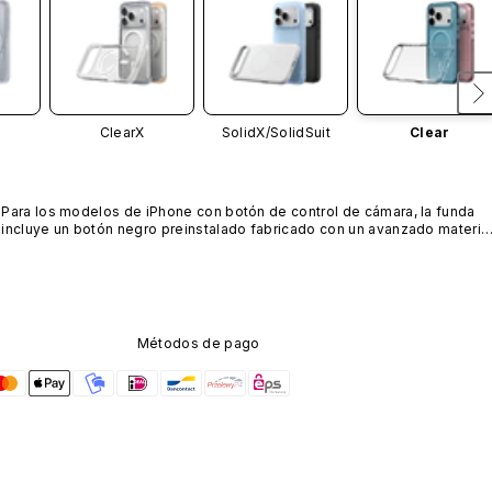
ClearX
SolidX/
SolidSuit
Clear
Para los modelos de iPhone con botón de control de cámara, la funda 
incluye un botón negro preinstalado fabricado con un avanzado material
de nanotubos de carbono. No está disponible en otros colores ni se 
vende por separado.
Métodos de pago