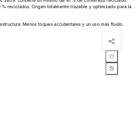
UL 2809: contiene un mínimo de 91 % de contenido reciclado
 % reciclados. Origen totalmente trazable y optimizado para la
structura: Menos toques accidentales y un uso más fluido.