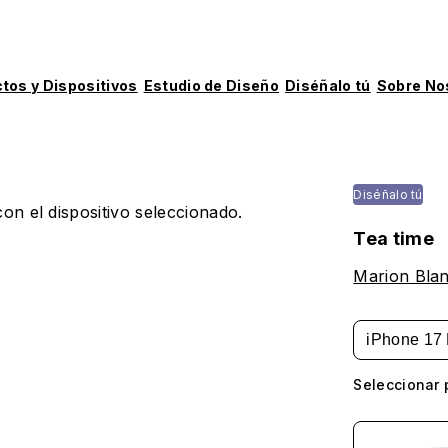
tos y Dispositivos
Estudio de Diseño
Diséñalo tú
Sobre No
Diséñalo tú
on el dispositivo seleccionado.
Tea time
Marion Bla
iPhone 17 
Seleccionar 