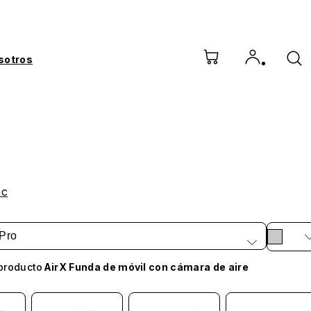
sotros
nc
Pro
producto
AirX Funda de móvil con cámara de aire