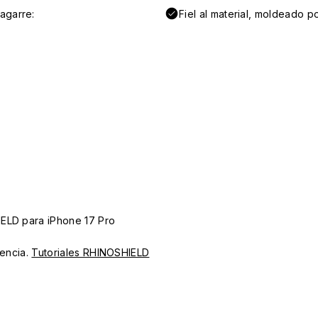
agarre:
Fiel al material, moldeado po
IELD para iPhone 17 Pro
iencia.
Tutoriales RHINOSHIELD