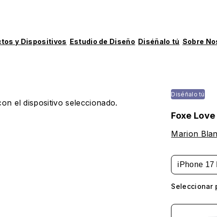
tos y Dispositivos
Estudio de Diseño
Diséñalo tú
Sobre No
Diséñalo tú
on el dispositivo seleccionado.
Foxe Love
Marion Bla
iPhone 17 
Seleccionar 