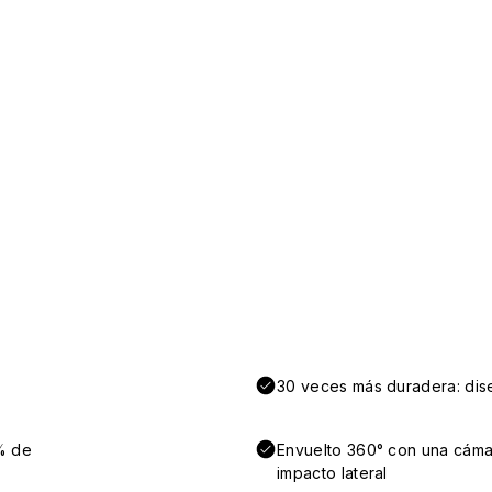
30 veces más duradera: dise
% de
Envuelto 360° con una cámar
impacto lateral