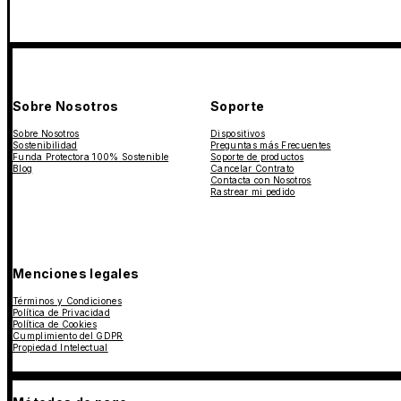
Sobre Nosotros
Soporte
Sobre Nosotros
Dispositivos
Sostenibilidad
Preguntas más Frecuentes
Funda Protectora 100% Sostenible
Soporte de productos
Blog
Cancelar Contrato
Contacta con Nosotros
Rastrear mi pedido
Menciones legales
Términos y Condiciones
Política de Privacidad
Política de Cookies
Cumplimiento del GDPR
Propiedad Intelectual