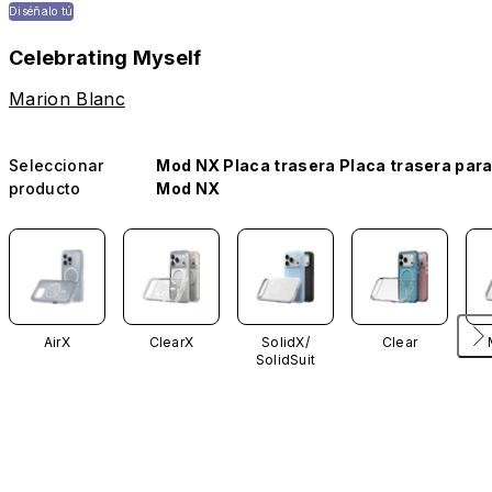
Diséñalo tú
Celebrating Myself
Marion Blanc
Seleccionar
Mod NX Placa trasera Placa trasera par
producto
Mod NX
AirX
ClearX
SolidX/
Clear
SolidSuit