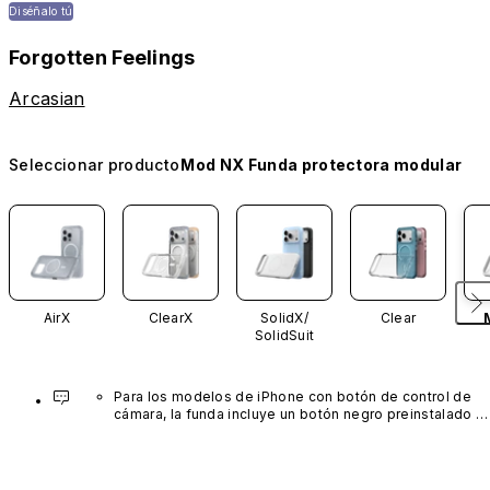
Diséñalo tú
Forgotten Feelings
Arcasian
Seleccionar producto
Mod NX Funda protectora modular
AirX
ClearX
SolidX/
Clear
SolidSuit
Para los modelos de iPhone con botón de control de 
cámara, la funda incluye un botón negro preinstalado 
fabricado con un avanzado material de nanotubos de 
carbono. No está disponible en otros colores ni se 
vende por separado.