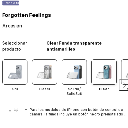
Diséñalo tú
Forgotten Feelings
Arcasian
Seleccionar
Clear Funda transparente
producto
antiamarilleo
AirX
ClearX
SolidX/
Clear
SolidSuit
Para los modelos de iPhone con botón de control de 
cámara, la funda incluye un botón negro preinstalado 
fabricado con un avanzado material de nanotubos de 
carbono. No está disponible en otros colores ni se 
vende por separado.