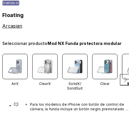
Diséñalo tú
Floating
Arcasian
Seleccionar producto
Mod NX Funda protectora modular
AirX
ClearX
SolidX/
Clear
SolidSuit
Para los modelos de iPhone con botón de control de 
cámara, la funda incluye un botón negro preinstalado 
fabricado con un avanzado material de nanotubos de 
carbono. No está disponible en otros colores ni se 
vende por separado.