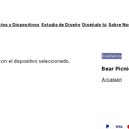
tos y Dispositivos
Estudio de Diseño
Diséñalo tú
Sobre No
Diséñalo tú
on el dispositivo seleccionado.
Bear Picni
Arcasian