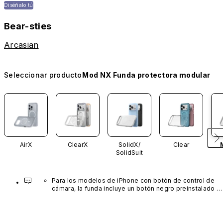
Diséñalo tú
Bear-sties
Arcasian
Seleccionar producto
Mod NX Funda protectora modular
AirX
ClearX
SolidX/
Clear
SolidSuit
Para los modelos de iPhone con botón de control de 
cámara, la funda incluye un botón negro preinstalado 
fabricado con un avanzado material de nanotubos de 
carbono. No está disponible en otros colores ni se 
vende por separado.