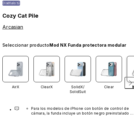
Diséñalo tú
Cozy Cat Pile
Arcasian
Seleccionar producto
Mod NX Funda protectora modular
AirX
ClearX
SolidX/
Clear
SolidSuit
Para los modelos de iPhone con botón de control de 
cámara, la funda incluye un botón negro preinstalado 
fabricado con un avanzado material de nanotubos de 
carbono. No está disponible en otros colores ni se 
vende por separado.