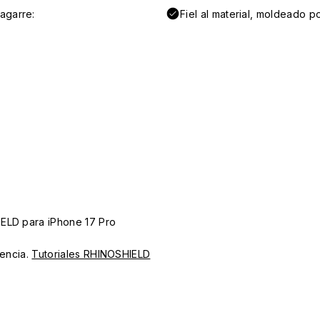
agarre:
Fiel al material, moldeado po
IELD para iPhone 17 Pro
iencia.
Tutoriales RHINOSHIELD