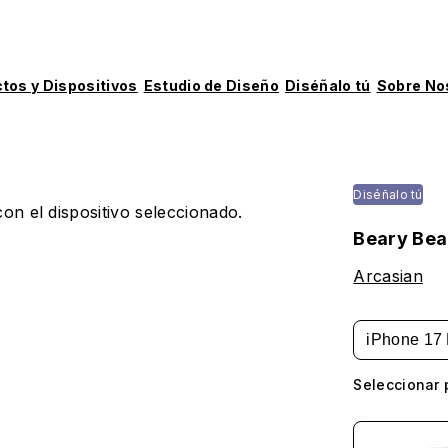
tos y Dispositivos
Estudio de Diseño
Diséñalo tú
Sobre No
Diséñalo tú
on el dispositivo seleccionado.
Beary Bea
Arcasian
iPhone 17 
Seleccionar 