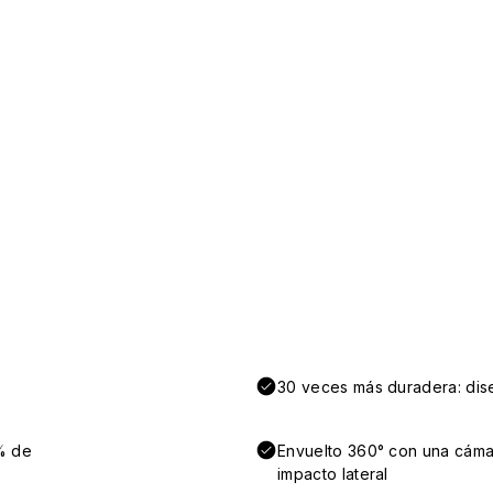
30 veces más duradera: dise
% de
Envuelto 360° con una cámar
impacto lateral