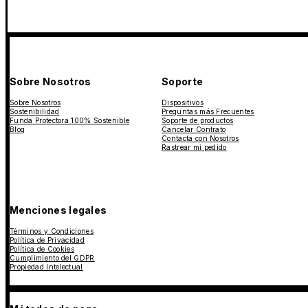
Sobre Nosotros
Soporte
Sobre Nosotros
Dispositivos
Sostenibilidad
Preguntas más Frecuentes
Funda Protectora 100% Sostenible
Soporte de productos
Blog
Cancelar Contrato
Contacta con Nosotros
Rastrear mi pedido
Menciones legales
Términos y Condiciones
Política de Privacidad
Política de Cookies
Cumplimiento del GDPR
Propiedad Intelectual