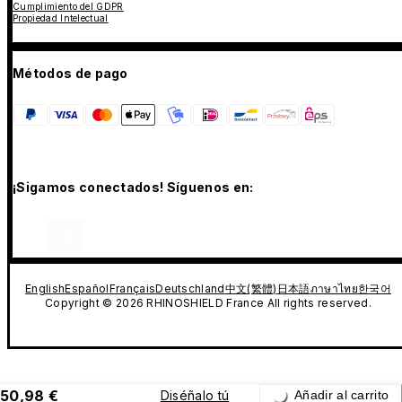
Cumplimiento del GDPR
Propiedad Intelectual
Métodos de pago
¡Sigamos conectados! Síguenos en:
English
Español
Français
Deutschland
中文(繁體)
日本語
ภาษาไทย
한국어
Copyright © 2026 RHINOSHIELD France All rights reserved.
50,98 €
Diséñalo tú
Añadir al carrito