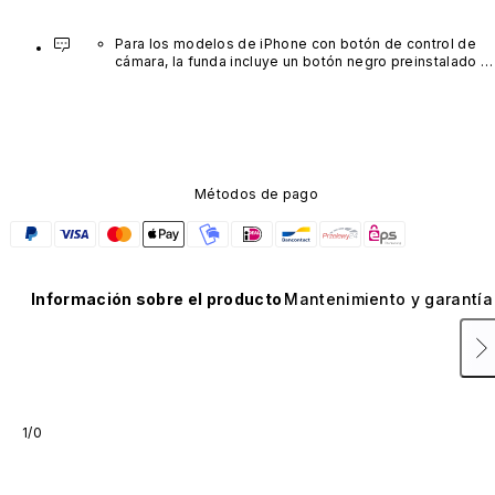
Para los modelos de iPhone con botón de control de 
cámara, la funda incluye un botón negro preinstalado 
fabricado con un avanzado material de nanotubos de 
carbono. No está disponible en otros colores ni se 
vende por separado.
Métodos de pago
Información sobre el producto
Mantenimiento y garantía
1/0