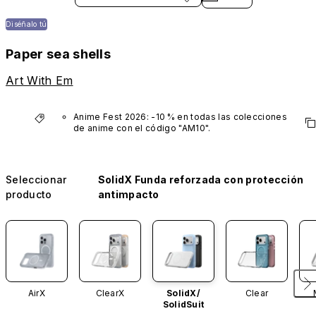
Diséñalo tú
Paper sea shells
Art With Em
Anime Fest 2026: -10 % en todas las colecciones 
de anime con el código "AM10".
*No incluye series VTuber
Seleccionar
SolidX Funda reforzada con protección
producto
antimpacto
AirX
ClearX
SolidX/
Clear
SolidSuit