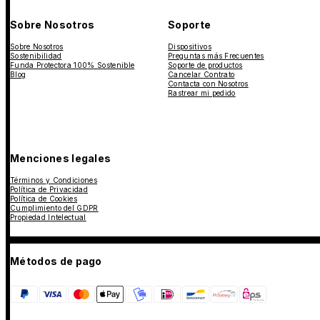
Sobre Nosotros
Soporte
Sobre Nosotros
Dispositivos
Sostenibilidad
Preguntas más Frecuentes
Funda Protectora 100% Sostenible
Soporte de productos
Blog
Cancelar Contrato
Contacta con Nosotros
Rastrear mi pedido
Menciones legales
Términos y Condiciones
Política de Privacidad
Política de Cookies
Cumplimiento del GDPR
Propiedad Intelectual
Métodos de pago