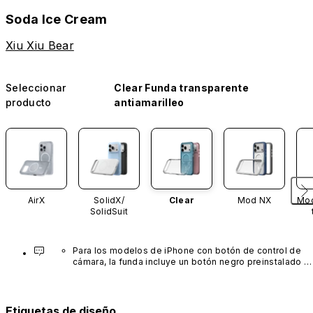
Soda Ice Cream
Xiu Xiu Bear
Seleccionar
Clear Funda transparente
producto
antiamarilleo
AirX
SolidX/
Clear
Mod NX
Mod
SolidSuit
Para los modelos de iPhone con botón de control de 
cámara, la funda incluye un botón negro preinstalado 
fabricado con un avanzado material de nanotubos de 
carbono. No está disponible en otros colores ni se 
vende por separado.
Etiquetas de diseño