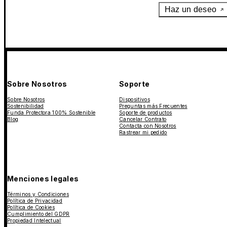
Haz un deseo
Sobre Nosotros
Soporte
Sobre Nosotros
Dispositivos
Sostenibilidad
Preguntas más Frecuentes
Funda Protectora 100% Sostenible
Soporte de productos
Blog
Cancelar Contrato
Contacta con Nosotros
Rastrear mi pedido
Menciones legales
Términos y Condiciones
Política de Privacidad
Política de Cookies
Cumplimiento del GDPR
Propiedad Intelectual