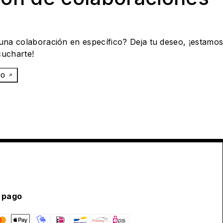
 una colaboración en específico? Deja tu deseo, ¡estamo
cucharte!
eo
 pago