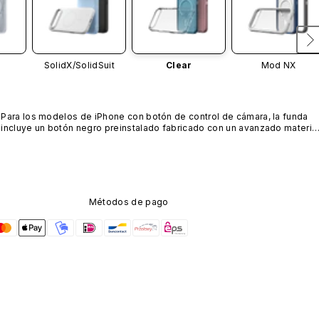
SolidX/
SolidSuit
Clear
Mod NX
Para los modelos de iPhone con botón de control de cámara, la funda 
incluye un botón negro preinstalado fabricado con un avanzado material
de nanotubos de carbono. No está disponible en otros colores ni se 
vende por separado.
Métodos de pago