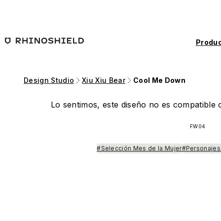
Saltar al contenido principal
Produc
Design Studio
Xiu Xiu Bear
Cool Me Down
Lo sentimos, este diseño no es compatible c
FW04
#Selección Mes de la Mujer
#Personajes 