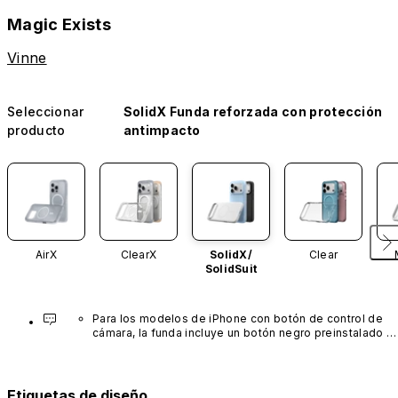
Magic Exists
Vinne
Seleccionar
SolidX Funda reforzada con protección
producto
antimpacto
AirX
ClearX
SolidX/
Clear
SolidSuit
Para los modelos de iPhone con botón de control de 
cámara, la funda incluye un botón negro preinstalado 
fabricado con un avanzado material de nanotubos de 
carbono. No está disponible en otros colores ni se 
vende por separado.
Etiquetas de diseño