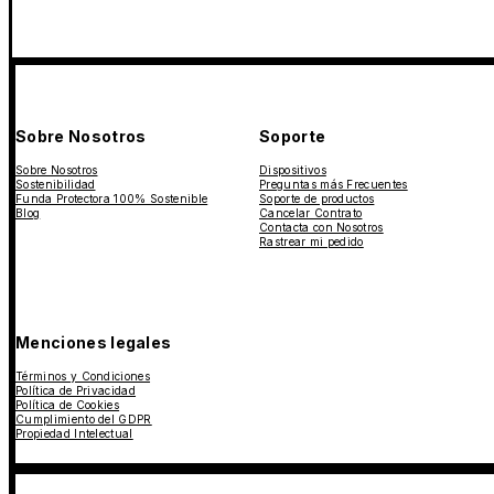
Sobre Nosotros
Soporte
Sobre Nosotros
Dispositivos
Sostenibilidad
Preguntas más Frecuentes
Funda Protectora 100% Sostenible
Soporte de productos
Blog
Cancelar Contrato
Contacta con Nosotros
Rastrear mi pedido
Menciones legales
Términos y Condiciones
Política de Privacidad
Política de Cookies
Cumplimiento del GDPR
Propiedad Intelectual