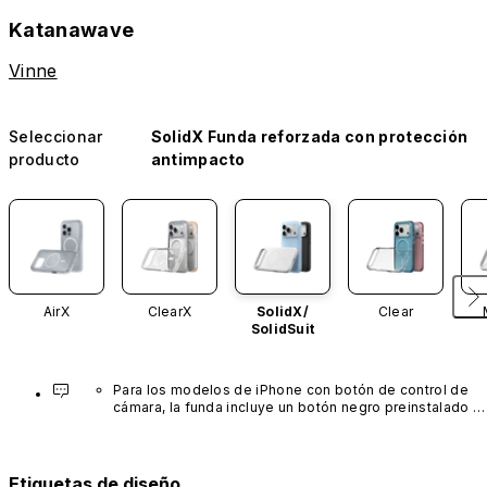
Katanawave
Vinne
Seleccionar
SolidX Funda reforzada con protección
producto
antimpacto
AirX
ClearX
SolidX/
Clear
SolidSuit
Para los modelos de iPhone con botón de control de 
cámara, la funda incluye un botón negro preinstalado 
fabricado con un avanzado material de nanotubos de 
carbono. No está disponible en otros colores ni se 
vende por separado.
Etiquetas de diseño