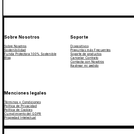
Sobre Nosotros
Soporte
Sobre Nosotros
Dispositivos
Sostenibilidad
Preguntas más Frecuentes
Funda Protectora 100% Sostenible
Soporte de productos
Blog
Cancelar Contrato
Contacta con Nosotros
Rastrear mi pedido
Menciones legales
Términos y Condiciones
Política de Privacidad
Política de Cookies
Cumplimiento del GDPR
Propiedad Intelectual