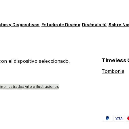
tos y Dispositivos
Estudio de Diseño
Diséñalo tú
Sobre No
Timeless 
on el dispositivo seleccionado.
Tombonia
ino ilustrado
#Arte e ilustraciones