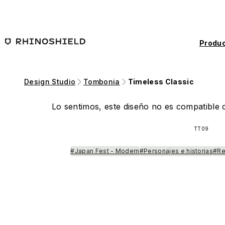
Saltar al contenido principal
Produc
Design Studio
Tombonia
Timeless Classic
Lo sentimos, este diseño no es compatible c
TT09
#Japan Fest - Modern
#Personajes e historias
#Re