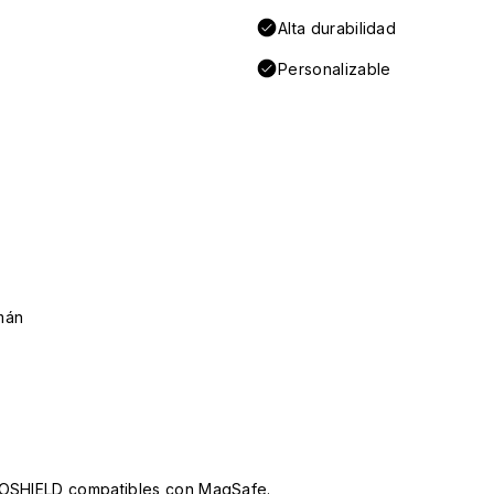
Alta durabilidad
Personalizable
mán
INOSHIELD compatibles con MagSafe.