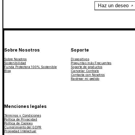
Haz un deseo
Sobre Nosotros
Soporte
Sobre Nosotros
Dispositivos
Sostenibilidad
Preguntas más Frecuentes
Funda Protectora 100% Sostenible
Soporte de productos
Blog
Cancelar Contrato
Contacta con Nosotros
Rastrear mi pedido
Menciones legales
Términos y Condiciones
Política de Privacidad
Política de Cookies
Cumplimiento del GDPR
Propiedad Intelectual