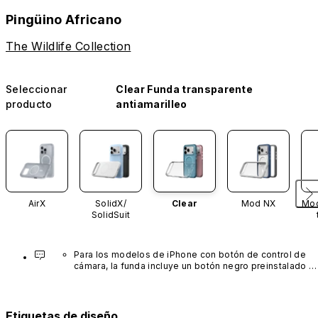
Pingüino Africano
The Wildlife Collection
Seleccionar
Clear Funda transparente
producto
antiamarilleo
AirX
SolidX/
Clear
Mod NX
Mod
SolidSuit
Para los modelos de iPhone con botón de control de 
cámara, la funda incluye un botón negro preinstalado 
fabricado con un avanzado material de nanotubos de 
carbono. No está disponible en otros colores ni se 
vende por separado.
Etiquetas de diseño