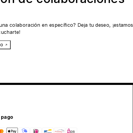
 una colaboración en específico? Deja tu deseo, ¡estamo
cucharte!
eo
 pago