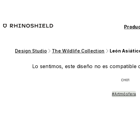
Saltar al contenido principal
Produc
Design Studio
The Wildlife Collection
León Asiátic
Lo sentimos, este diseño no es compatible c
CH01
#Artmósfera