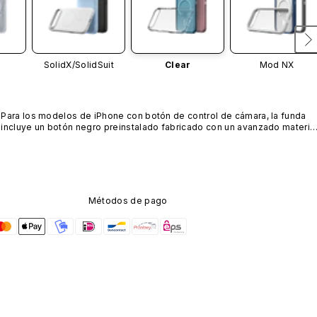
SolidX/
SolidSuit
Clear
Mod NX
Para los modelos de iPhone con botón de control de cámara, la funda 
incluye un botón negro preinstalado fabricado con un avanzado material
de nanotubos de carbono. No está disponible en otros colores ni se 
vende por separado.
Métodos de pago