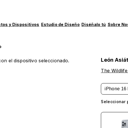
tos y Dispositivos
Estudio de Diseño
Diséñalo tú
Sobre No
o
León Asiá
on el dispositivo seleccionado.
The Wildlife
iPhone 16 
Seleccionar 