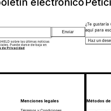
oletín electrónico
Petic
¿Te gustaría
aquí para es
Enviar
Haz un des
SHIELD sobre las últimas noticias
iales. Puede darse de baja en
ca de Privacidad
Menciones legales
Métodos de
Términos y Condiciones