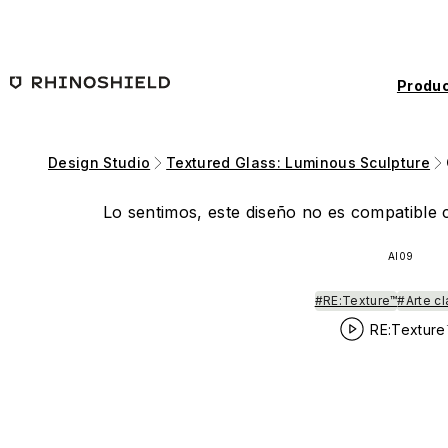
Saltar al contenido principal
Produc
Design Studio
Textured Glass: Luminous Sculpture
Lo sentimos, este diseño no es compatible c
AI09
#RE:Texture™
#Arte cl
RE:Texture