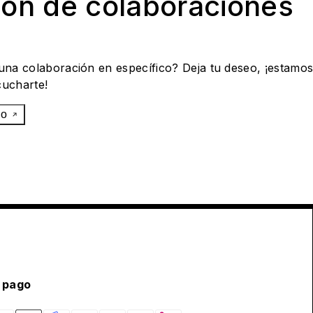
ión de colaboraciones
 una colaboración en específico? Deja tu deseo, ¡estamo
cucharte!
eo
 pago