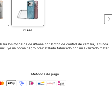
Clear
Para los modelos de iPhone con botón de control de cámara, la funda 
incluye un botón negro preinstalado fabricado con un avanzado material
de nanotubos de carbono. No está disponible en otros colores ni se 
vende por separado.
Métodos de pago