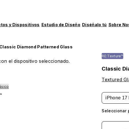
tos y Dispositivos
Estudio de Diseño
Diséñalo tú
Sobre No
Classic Diamond Patterned Glass
RE:Texture™
on el dispositivo seleccionado.
Classic D
Textured Gl
ásico
™
iPhone 17 
Seleccionar 