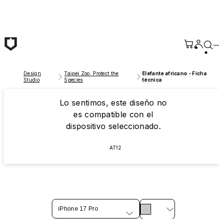
Saltar al contenido principal
Design
Taipei Zoo: Protect the
Elefante africano - Ficha
Studio
Species
técnica
Lo sentimos, este diseño no
es compatible con el
dispositivo seleccionado.
AT12
iPhone 17 Pro