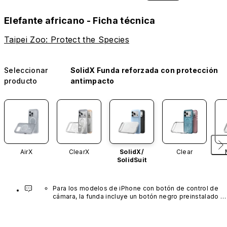
Elefante africano - Ficha técnica
Taipei Zoo: Protect the Species
Seleccionar
SolidX Funda reforzada con protección
producto
antimpacto
AirX
ClearX
SolidX/
Clear
SolidSuit
Para los modelos de iPhone con botón de control de 
cámara, la funda incluye un botón negro preinstalado 
fabricado con un avanzado material de nanotubos de 
carbono. No está disponible en otros colores ni se 
vende por separado.