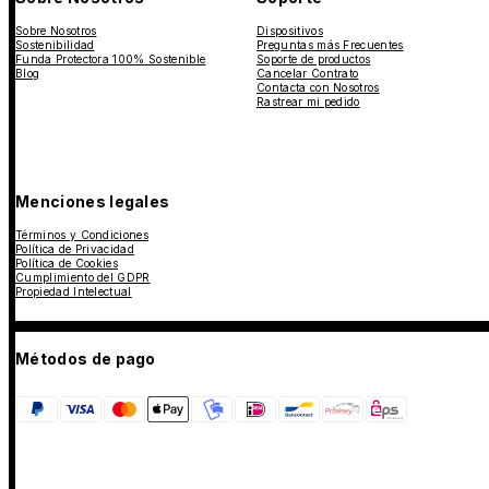
Sobre Nosotros
Dispositivos
Sostenibilidad
Preguntas más Frecuentes
Funda Protectora 100% Sostenible
Soporte de productos
Blog
Cancelar Contrato
Contacta con Nosotros
Rastrear mi pedido
Menciones legales
Términos y Condiciones
Política de Privacidad
Política de Cookies
Cumplimiento del GDPR
Propiedad Intelectual
Métodos de pago