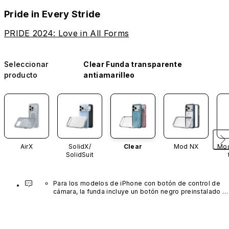
Pride in Every Stride
PRIDE 2024: Love in All Forms
Seleccionar
Clear Funda transparente
producto
antiamarilleo
AirX
SolidX/
Clear
Mod NX
Mod
SolidSuit
Para los modelos de iPhone con botón de control de 
cámara, la funda incluye un botón negro preinstalado 
fabricado con un avanzado material de nanotubos de 
carbono. No está disponible en otros colores ni se 
vende por separado.