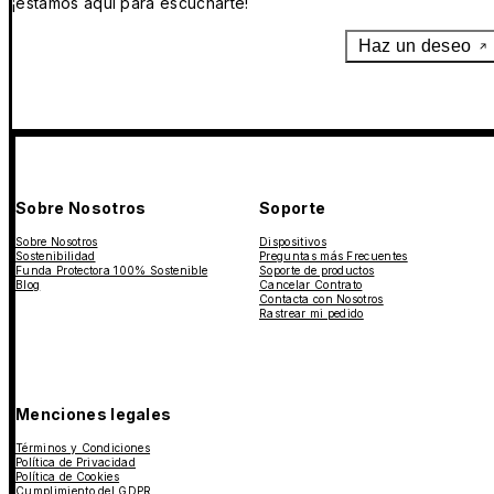
¡estamos aquí para escucharte!
Haz un deseo
Sobre Nosotros
Soporte
Sobre Nosotros
Dispositivos
Sostenibilidad
Preguntas más Frecuentes
Funda Protectora 100% Sostenible
Soporte de productos
Blog
Cancelar Contrato
Contacta con Nosotros
Rastrear mi pedido
Menciones legales
Términos y Condiciones
Política de Privacidad
Política de Cookies
Cumplimiento del GDPR