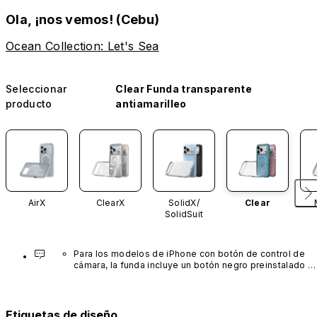
Ola, ¡nos vemos! (Cebu)
Ocean Collection: Let's Sea
Seleccionar
Clear Funda transparente
producto
antiamarilleo
AirX
ClearX
SolidX/
Clear
SolidSuit
Para los modelos de iPhone con botón de control de 
cámara, la funda incluye un botón negro preinstalado 
fabricado con un avanzado material de nanotubos de 
carbono. No está disponible en otros colores ni se 
vende por separado.
Etiquetas de diseño