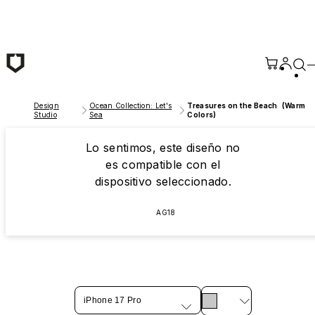
Saltar al contenido principal
Design
Ocean Collection: Let's
Treasures on the Beach (Warm
Studio
Sea
Colors)
Lo sentimos, este diseño no
es compatible con el
dispositivo seleccionado.
AG18
iPhone 17 Pro