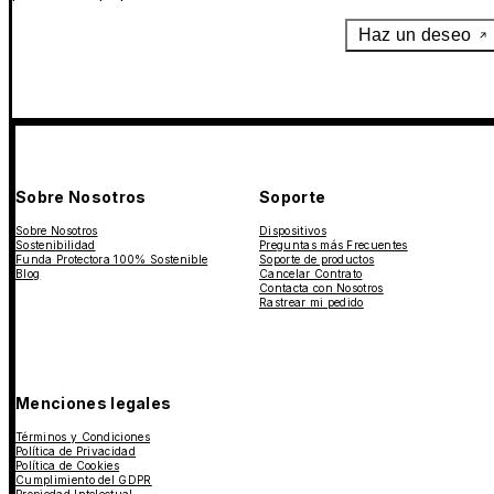
Haz un deseo
Sobre Nosotros
Soporte
Sobre Nosotros
Dispositivos
Sostenibilidad
Preguntas más Frecuentes
Funda Protectora 100% Sostenible
Soporte de productos
Blog
Cancelar Contrato
Contacta con Nosotros
Rastrear mi pedido
Menciones legales
Términos y Condiciones
Política de Privacidad
Política de Cookies
Cumplimiento del GDPR