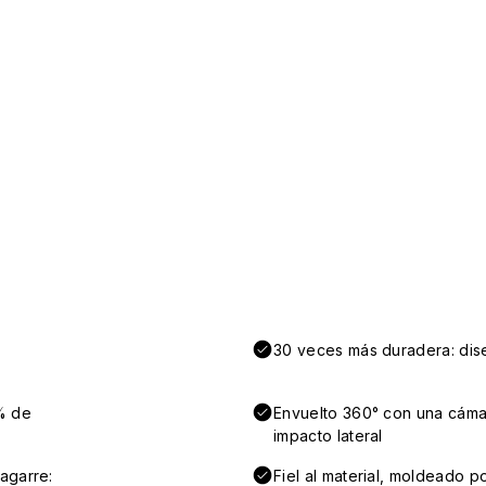
30 veces más duradera: dise
% de
Envuelto 360° con una cámar
impacto lateral
agarre:
Fiel al material, moldeado po