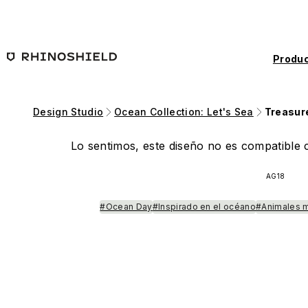
Saltar al contenido principal
Produc
Design Studio
Ocean Collection: Let's Sea
Treasur
Lo sentimos, este diseño no es compatible c
AG18
#Ocean Day
#Inspirado en el océano
#Animales 