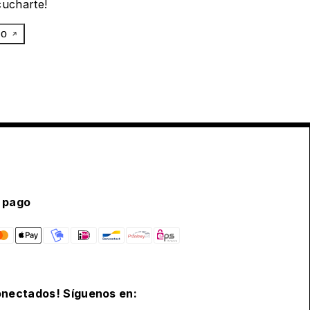
cucharte!
eo
 pago
nectados! Síguenos en: