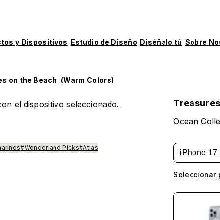
tos y Dispositivos
Estudio de Diseño
Diséñalo tú
Sobre No
es on the Beach (Warm Colors)
Treasures
on el dispositivo seleccionado.
Ocean Colle
marinos
#Wonderland Picks
#Atlas
iPhone 17 
Seleccionar 