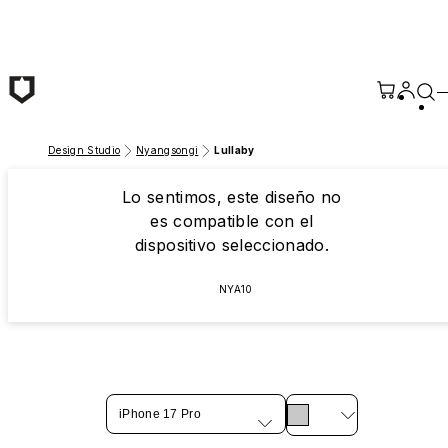
Saltar al contenido principal
Design Studio
Nyangsongi
Lullaby
Lo sentimos, este diseño no
es compatible con el
dispositivo seleccionado.
NYA10
iPhone 17 Pro