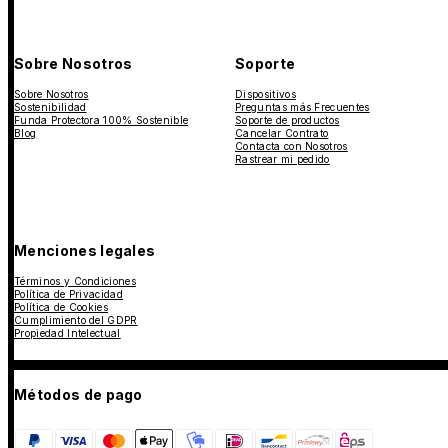
Sobre Nosotros
Soporte
Sobre Nosotros
Dispositivos
Sostenibilidad
Preguntas más Frecuentes
Funda Protectora 100% Sostenible
Soporte de productos
Blog
Cancelar Contrato
Contacta con Nosotros
Rastrear mi pedido
Menciones legales
Términos y Condiciones
Política de Privacidad
Política de Cookies
Cumplimiento del GDPR
Propiedad Intelectual
Métodos de pago