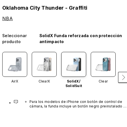
Oklahoma City Thunder - Graffiti
NBA
Seleccionar
SolidX Funda reforzada con protección
producto
antimpacto
AirX
ClearX
SolidX/
Clear
SolidSuit
Para los modelos de iPhone con botón de control de 
cámara, la funda incluye un botón negro preinstalado 
fabricado con un avanzado material de nanotubos de 
carbono. No está disponible en otros colores ni se 
vende por separado.