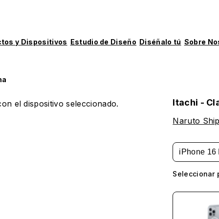
tos y Dispositivos
Estudio de Diseño
Diséñalo tú
Sobre No
ha
Itachi - C
on el dispositivo seleccionado.
Naruto Shi
iPhone 16 
Seleccionar 