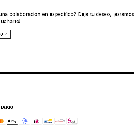
 una colaboración en específico? Deja tu deseo, ¡estamo
cucharte!
eo
 pago