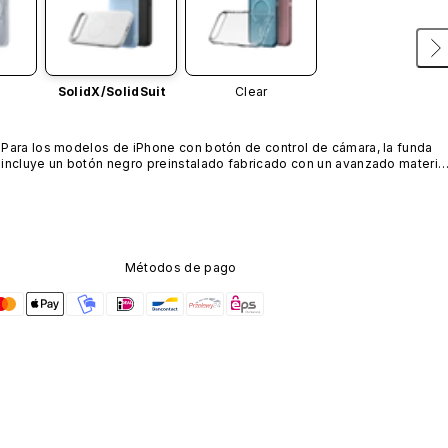
SolidX/
SolidSuit
Clear
Para los modelos de iPhone con botón de control de cámara, la funda 
incluye un botón negro preinstalado fabricado con un avanzado material
de nanotubos de carbono. No está disponible en otros colores ni se 
vende por separado.
Métodos de pago