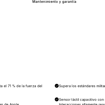
Mantenimiento y garantía
a el 71 % de la fuerza del
Supera los estándares milit
Sensor táctil capacitivo co
an de Apple.
Interacciones altamente reac