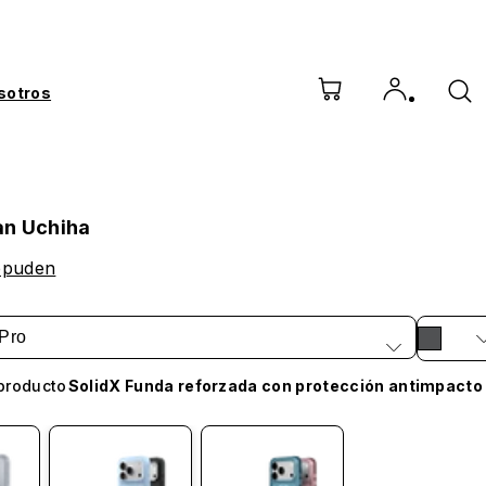
sotros
lan Uchiha
ppuden
Pro
producto
SolidX Funda reforzada con protección antimpacto