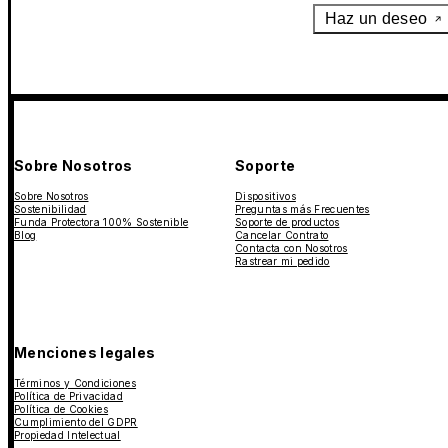
Haz un deseo
Sobre Nosotros
Soporte
Sobre Nosotros
Dispositivos
Sostenibilidad
Preguntas más Frecuentes
Funda Protectora 100% Sostenible
Soporte de productos
Blog
Cancelar Contrato
Contacta con Nosotros
Rastrear mi pedido
Menciones legales
Términos y Condiciones
Política de Privacidad
Política de Cookies
Cumplimiento del GDPR
Propiedad Intelectual