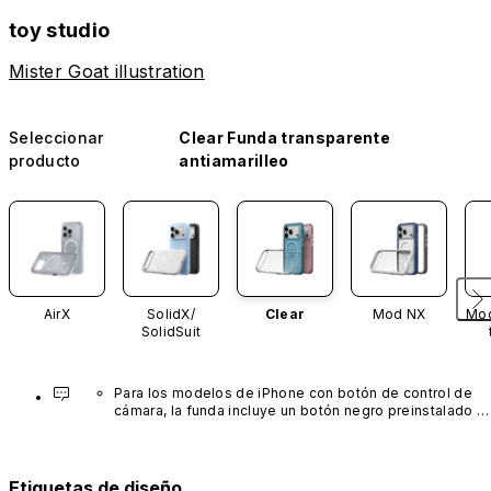
toy studio
Mister Goat illustration
Seleccionar
Clear Funda transparente
producto
antiamarilleo
AirX
SolidX/
Clear
Mod NX
Mod
SolidSuit
Para los modelos de iPhone con botón de control de 
cámara, la funda incluye un botón negro preinstalado 
fabricado con un avanzado material de nanotubos de 
carbono. No está disponible en otros colores ni se 
vende por separado.
Etiquetas de diseño