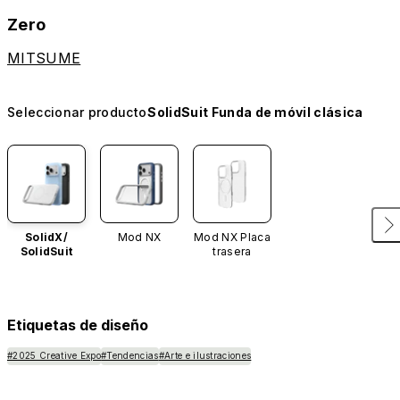
Zero
MITSUME
Seleccionar producto
SolidSuit Funda de móvil clásica
SolidX/
Mod NX
Mod NX Placa
SolidSuit
trasera
Etiquetas de diseño
#2025 Creative Expo
#Tendencias
#Arte e ilustraciones