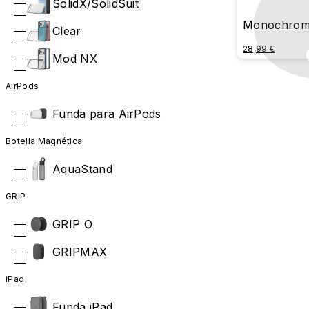
SolidX/SolidSuit
Monochrom
Clear
28,99 €
Mod NX
AirPods
Funda para AirPods
Botella Magnética
AquaStand
GRIP
GRIP O
GRIPMAX
iPad
Funda iPad