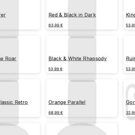
ver
Red & Black in Dark
Kin
63,99 €
53,9
e Roar
Black & White Rhapsody
Rui
53,99 €
53,9
lassic Retro
Orange Parallel
Gor
68,99 €
32,9