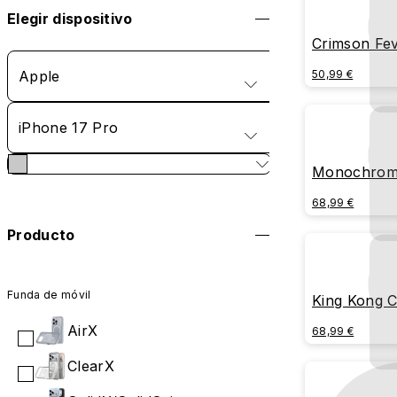
Elegir dispositivo
Crimson Fe
Apple
50,99 €
iPhone 17 Pro
Monochrom
68,99 €
Producto
Funda de móvil
King Kong C
AirX
68,99 €
ClearX