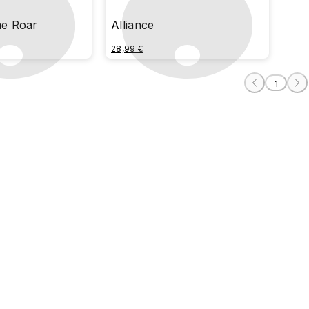
e Roar
Alliance
28,99 €
1