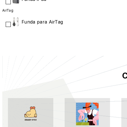
AirTag
Funda para AirTag
C