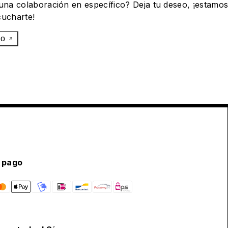
 una colaboración en específico? Deja tu deseo, ¡estamo
cucharte!
eo
 pago