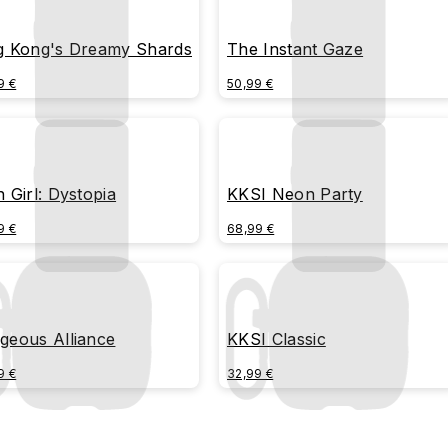
g Kong's Dreamy Shards
The Instant Gaze
9 €
50,99 €
n Girl: Dystopia
KKSI Neon Party
9 €
68,99 €
geous Alliance
KKSI Classic
9 €
32,99 €