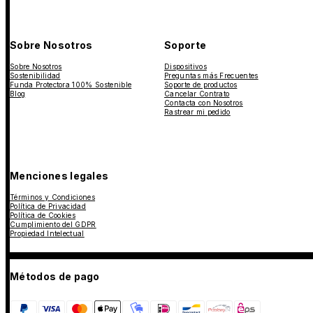
Sobre Nosotros
Soporte
Sobre Nosotros
Dispositivos
Sostenibilidad
Preguntas más Frecuentes
Funda Protectora 100% Sostenible
Soporte de productos
Blog
Cancelar Contrato
Contacta con Nosotros
Rastrear mi pedido
Menciones legales
Términos y Condiciones
Política de Privacidad
Política de Cookies
Cumplimiento del GDPR
Propiedad Intelectual
Métodos de pago