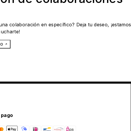
 una colaboración en específico? Deja tu deseo, ¡estamo
cucharte!
eo
 pago