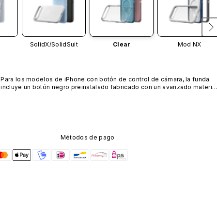
SolidX/
SolidSuit
Clear
Mod NX
Para los modelos de iPhone con botón de control de cámara, la funda 
incluye un botón negro preinstalado fabricado con un avanzado material
de nanotubos de carbono. No está disponible en otros colores ni se 
vende por separado.
Métodos de pago