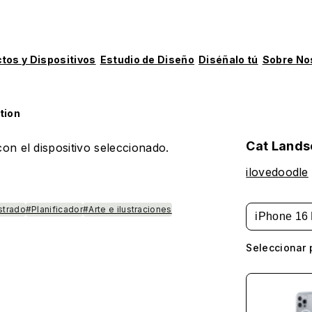
tos y Dispositivos
Estudio de Diseño
Diséñalo tú
Sobre No
tion
Cat Lands
on el dispositivo seleccionado.
ilovedoodle
strado
#Planificador
#Arte e ilustraciones
iPhone 16 
Seleccionar 