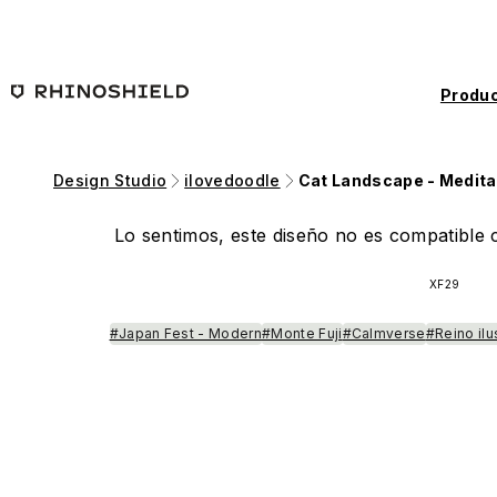
Saltar al contenido principal
Produc
Design Studio
ilovedoodle
Cat Landscape - Medita
Lo sentimos, este diseño no es compatible c
XF29
#Japan Fest - Modern
#Monte Fuji
#Calmverse
#Reino ilu